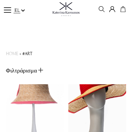
ΕL
HOME
»
#ART
Φιλτράρισμα