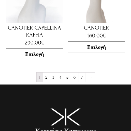
CANOTIER CAPELLINA
CANOTIER
RAFFIA
160.00
€
290.00
€
Επιλογή
Επιλογή
1
2
3
4
5
6
7
→