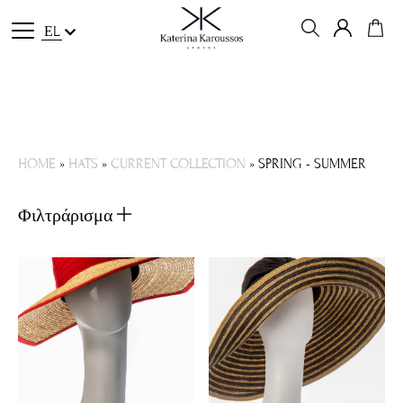
ΕL
HOME
»
HATS
»
CURRENT COLLECTION
»
SPRING - SUMMER
Φιλτράρισμα