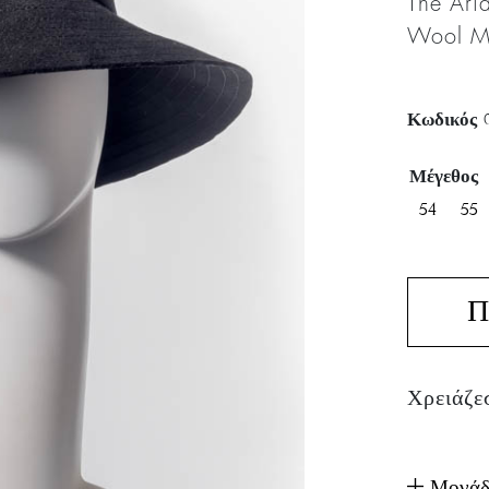
The Ari
Wool M
Κωδικός
Μέγεθος
54
55
Π
Χρειάζε
Μονάδ