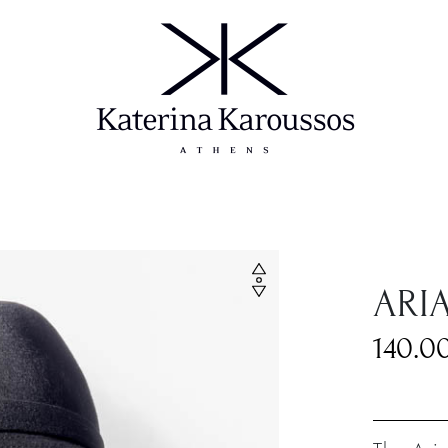
ARI
140.0