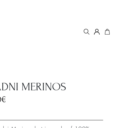
ADNI MERINOS
0
€