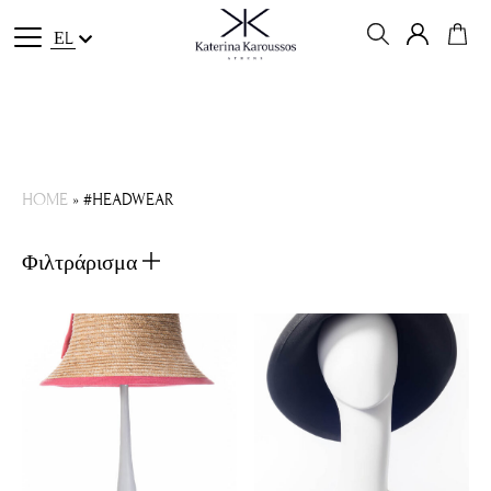
ΕL
HOME
»
#HEADWEAR
Φιλτράρισμα