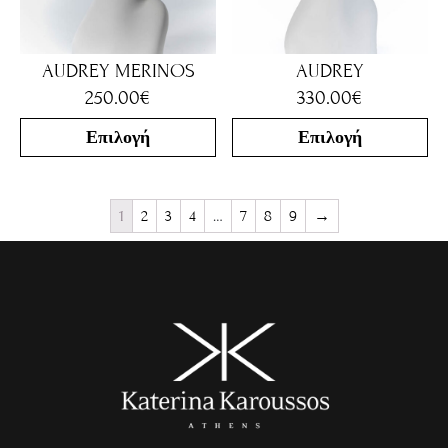
AUDREY MERINOS
AUDREY
250.00
€
330.00
€
Επιλογή
Επιλογή
1
2
3
4
…
7
8
9
→