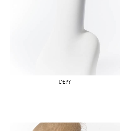
DEPY
€