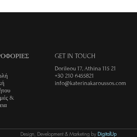
ΟΦΟΡΙΕΣ
GET IN TOUCH
Dorileou 17, Athina 115 21
ολή
+30 210 6455821
κή
info@katerinakaroussos.com
ήτου
μές &
εια
Design, Development & Marketing by
DigitalUp