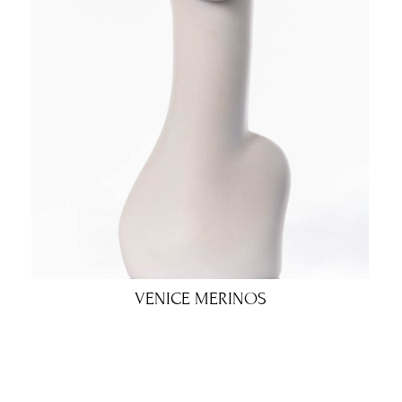
VENICE MERINOS
200.00
€
160.00
€