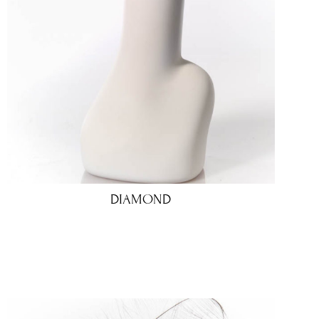
DIAMOND
120.00
€
96.00
€