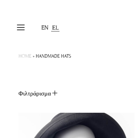
EN
ΕL
HOME
»
HANDMADE HATS
Φιλτράρισμα