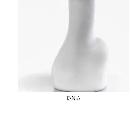
TANIA
75.00
€
60.00
€