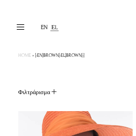
EN
ΕL
HOME
»
[:EN]BROWN[:EL]BROWN[:]
Φιλτράρισμα